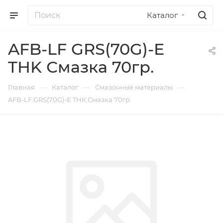
Каталог
AFB-LF GRS(70G)-E
THK Смазка 70гр.
—
—
—
Главная
Каталог
Смазочные материалы
AFB-LF GRS(70G)-E THK Смазка 70гр.