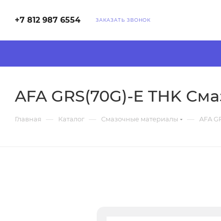
+7 812 987 6554
ЗАКАЗАТЬ ЗВОНОК
AFA GRS(70G)-E THK Сма
—
—
—
Главная
Каталог
Смазочные материалы
AFA G