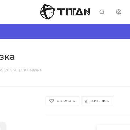
зка
RS(70G)-E THK Смазка
ОТЛОЖИТЬ
СРАВНИТЬ