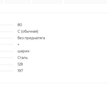
80
C (обычная)
без преднатяга
+
шарик
Сталь
128
197