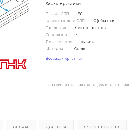
Характеристики
Высота СЛП
—
80
Класс точности СЛП
—
C (обычная)
Преднатяг
—
без преднатяга
Сепаратор
—
+
Тела качения
—
шарик
Материал
—
Сталь
Все характеристики
Цена действительна только для интернет-маг
ОПЛАТА
ДОСТАВКА
ДОПОЛНИТЕЛЬНО