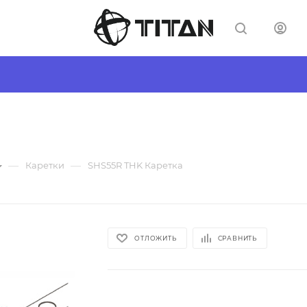
—
—
Каретки
SHS55R THK Каретка
ОТЛОЖИТЬ
СРАВНИТЬ