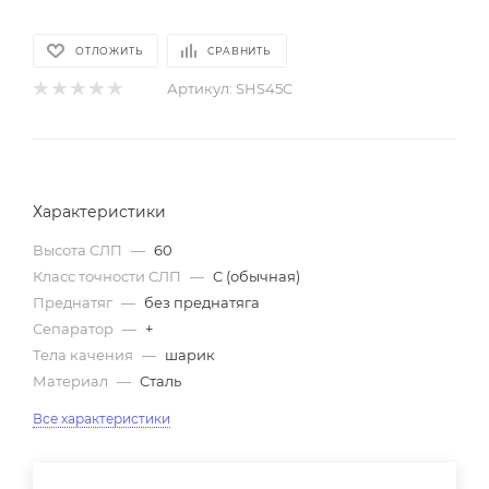
ОТЛОЖИТЬ
СРАВНИТЬ
Артикул:
SHS45C
Характеристики
Высота СЛП
—
60
Класс точности СЛП
—
C (обычная)
Преднатяг
—
без преднатяга
Сепаратор
—
+
Тела качения
—
шарик
Материал
—
Сталь
Все характеристики