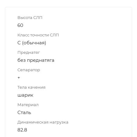
Высота СЛП
60
Класс точности СЛП
C (обычная)
Преднатяг
без преднатяга
Сепаратор
+
Тела качения
шарик
Материал
Сталь
Динамическая нагрузка
82.8