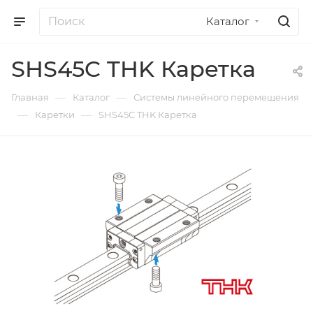
Каталог
SHS45C THK Каретка
—
—
Главная
Каталог
Системы линейного перемещения
—
—
Каретки
SHS45C THK Каретка