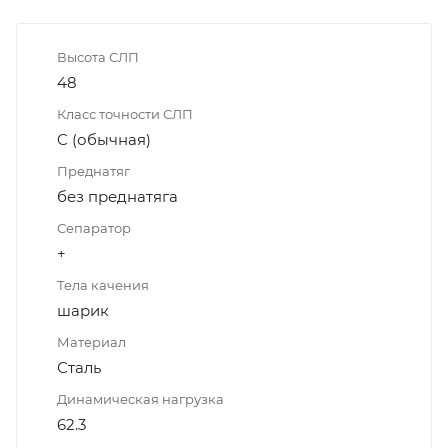
Высота СЛП
48
Класс точности СЛП
C (обычная)
Преднатяг
без преднатяга
Сепаратор
+
Тела качения
шарик
Материал
Сталь
Динамическая нагрузка
62.3