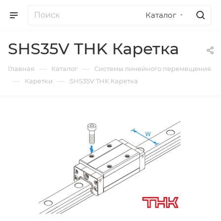
Каталог
SHS35V THK Каретка
—
—
Главная
Каталог
Системы линейного перемещения
—
—
Каретки
SHS35V THK Каретка