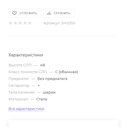
ОТЛОЖИТЬ
СРАВНИТЬ
Артикул:
SHS35V
Характеристики
Высота СЛП
—
48
Класс точности СЛП
—
C (обычная)
Преднатяг
—
без преднатяга
Сепаратор
—
+
Тела качения
—
шарик
Материал
—
Сталь
Все характеристики