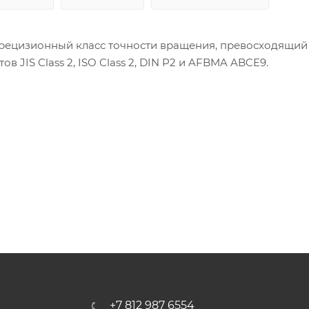
прецизионный класс точности вращения, превосходящий
JIS Class 2, ISO Class 2, DIN P2 и AFBMA ABCE9.
+7 812 987 6554