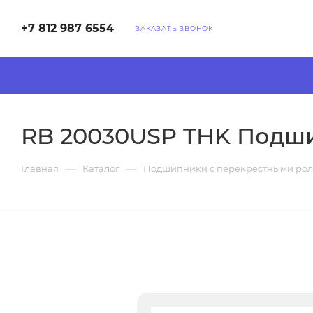
+7 812 987 6554
ЗАКАЗАТЬ ЗВОНОК
RB 20030USP THK Подш
—
—
Главная
Каталог
Подшипники с перекрестными ро