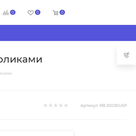
0
0
0
оликами
иками
Артикул:
RB 20030USP