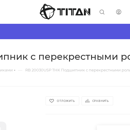
ипник с перекрестными р
—
ликами
RB 20030USP THK Подшипник с перекрестными рол
ОТЛОЖИТЬ
СРАВНИТЬ