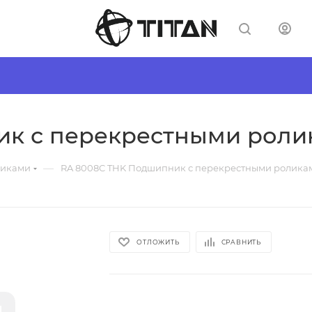
ик с перекрестными роли
—
ликами
RA 8008C THK Подшипник с перекрестными ролика
ОТЛОЖИТЬ
СРАВНИТЬ