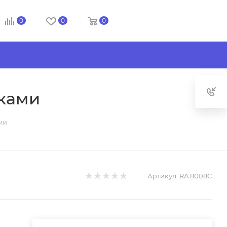
0
0
0
ками
ми
Артикул:
RA 8008C