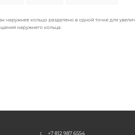
как наружнее кольцо разделено в одной точке для увели
ащения наружнего кольца.
+7 812 987 6554