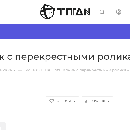
к с перекрестными ролик
—
ликами
RA 11008 THK Подшипник с перекрестными роликам
ОТЛОЖИТЬ
СРАВНИТЬ