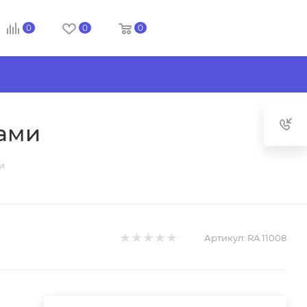
0
0
0
ами
и
Артикул:
RA 11008